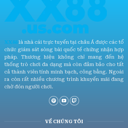
XX88
là nhà cái trực tuyến tại châu Á được các tổ
chức giám sát sòng bài quốc tế chứng nhận hợp
pháp. Thương hiệu không chỉ mang đến hệ
thống trò chơi đa dạng mà còn đảm bảo cho tất
cả thành viên tính minh bạch, công bằng. Ngoài
ra còn rất nhiều chương trình khuyến mãi đang
chờ đón người chơi.
VỀ CHÚNG TÔI