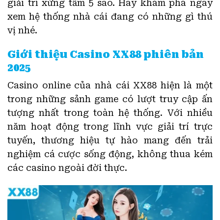
giải trí xứng tầm 5 sao. Hãy khám phá ngay
xem hệ thống nhà cái đang có những gì thú
vị nhé.
Giới thiệu Casino XX88 phiên bản
2025
Casino online của nhà cái XX88 hiện là một
trong những sảnh game có lượt truy cập ấn
tượng nhất trong toàn hệ thống. Với nhiều
năm hoạt động trong lĩnh vực giải trí trực
tuyến, thương hiệu tự hào mang đến trải
nghiệm cá cược sống động, không thua kém
các casino ngoài đời thực.