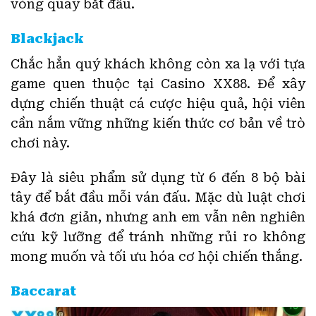
vòng quay bắt đầu.
Blackjack
Chắc hẳn quý khách không còn xa lạ với tựa
game quen thuộc tại Casino XX88. Để xây
dựng chiến thuật cá cược hiệu quả, hội viên
cần nắm vững những kiến thức cơ bản về trò
chơi này.
Đây là siêu phẩm sử dụng từ 6 đến 8 bộ bài
tây để bắt đầu mỗi ván đấu. Mặc dù luật chơi
khá đơn giản, nhưng anh em vẫn nên nghiên
cứu kỹ lưỡng để tránh những rủi ro không
mong muốn và tối ưu hóa cơ hội chiến thắng.
Baccarat