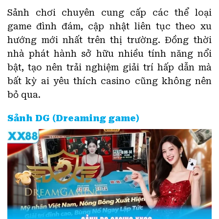
Sảnh chơi chuyên cung cấp các thể loại
game đình đám, cập nhật liên tục theo xu
hướng mới nhất trên thị trường. Đồng thời
nhà phát hành sở hữu nhiều tính năng nổi
bật, tạo nên trải nghiệm giải trí hấp dẫn mà
bất kỳ ai yêu thích casino cũng không nên
bỏ qua.
Sảnh DG (Dreaming game)