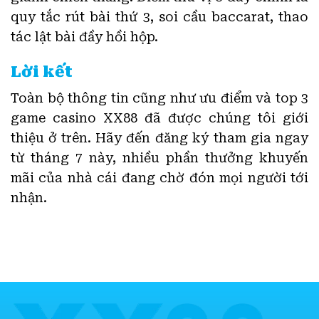
quy tắc rút bài thứ 3, soi cầu baccarat, thao
tác lật bài đầy hồi hộp.
Lời kết
Toàn bộ thông tin cũng như ưu điểm và top 3
game casino XX88 đã được chúng tôi giới
thiệu ở trên. Hãy đến đăng ký tham gia ngay
từ tháng 7 này, nhiều phần thưởng khuyến
mãi của nhà cái đang chờ đón mọi người tới
nhận.