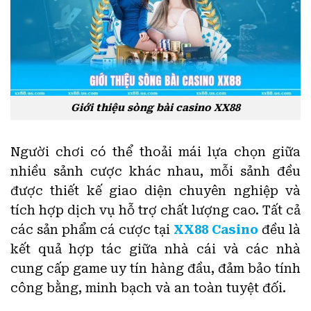
Giới thiệu sòng bài casino XX88
Người chơi có thể thoải mái lựa chọn giữa
nhiều sảnh cược khác nhau, mỗi sảnh đều
được thiết kế giao diện chuyên nghiệp và
tích hợp dịch vụ hỗ trợ chất lượng cao. Tất cả
các sản phẩm cá cược tại
XX88 Casino
đều là
kết quả hợp tác giữa nhà cái và các nhà
cung cấp game uy tín hàng đầu, đảm bảo tính
công bằng, minh bạch và an toàn tuyệt đối.