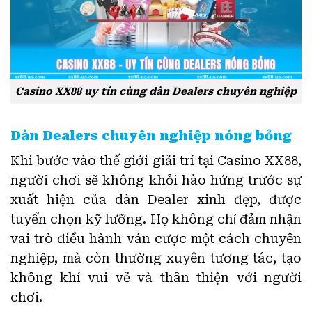
Casino XX88 uy tín cùng dàn Dealers chuyên nghiệp
Dàn Dealers chuyên nghiệp nóng bỏng
Khi bước vào thế giới giải trí tại Casino XX88,
người chơi sẽ không khỏi hào hứng trước sự
xuất hiện của dàn Dealer xinh đẹp, được
tuyển chọn kỹ lưỡng. Họ không chỉ đảm nhận
vai trò điều hành ván cược một cách chuyên
nghiệp, mà còn thường xuyên tương tác, tạo
không khí vui vẻ và thân thiện với người
chơi.