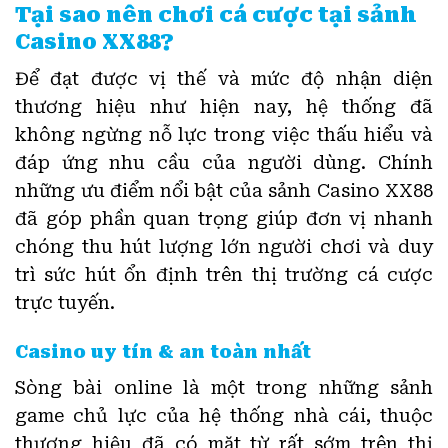
Tại sao nên chơi cá cược tại sảnh
Casino XX88?
Để đạt được vị thế và mức độ nhận diện
thương hiệu như hiện nay, hệ thống đã
không ngừng nỗ lực trong việc thấu hiểu và
đáp ứng nhu cầu của người dùng. Chính
những ưu điểm nổi bật của sảnh Casino XX88
đã góp phần quan trọng giúp đơn vị nhanh
chóng thu hút lượng lớn người chơi và duy
trì sức hút ổn định trên thị trường cá cược
trực tuyến.
Casino uy tín & an toàn nhất
Sòng bài online là một trong những sảnh
game chủ lực của hệ thống nhà cái, thuộc
thương hiệu đã có mặt từ rất sớm trên thị