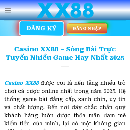
Skip
to
content
ĐĂNG KÝ
ĐĂNG NHẬP
Casino XX88 – Sòng Bài Trực
Tuyến Nhiều Game Hay Nhất 2025
Casino XX88
được coi là nền tảng nhiều trò
chơi cá cược online nhất trong năm 2025. Hệ
thống game bài đẳng cấp, xanh chín, uy tín
và chất lượng. Đến nơi đây chắc chắn quý
khách hàng luôn được thỏa mãn đam mê
kiếm tiền của mình, lại có một không gian