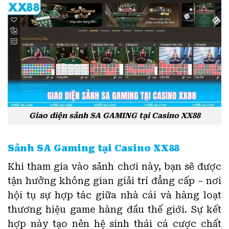
Giao diện sảnh SA GAMING tại Casino XX88
Sảnh SA Gaming tại Casino XX88
Khi tham gia vào sảnh chơi này, bạn sẽ được
tận hưởng không gian giải trí đẳng cấp – nơi
hội tụ sự hợp tác giữa nhà cái và hàng loạt
thương hiệu game hàng đầu thế giới. Sự kết
hợp này tạo nên hệ sinh thái cá cược chất