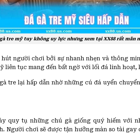
gà tre mỹ tuy không uy lực nhưng xem tại XX88 rất mãn 
hu hút người chơi bởi sự nhanh nhẹn và thông mi
liên tục mang đến bất ngờ với lối đá linh hoạt,
gà tre lại hấp dẫn nhờ những cú đá uyển chuyển 
này quy tụ những chú gà giống quý hiếm với n
h. Người chơi sẽ được tận hưởng màn so tài gay c