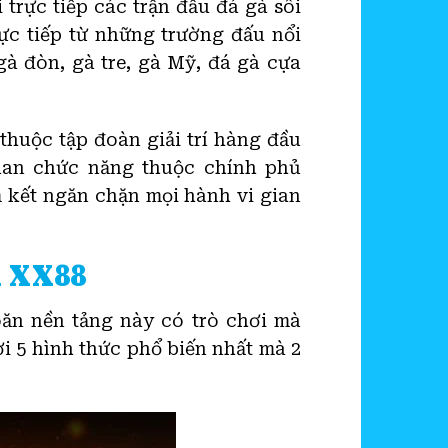
 trực tiếp các trận đấu đá gà sôi
c tiếp từ những trường đấu nổi
à đòn, gà tre, gà Mỹ, đá gà cựa
 thuộc tập đoàn giải trí hàng đầu
uan chức năng thuộc chính phủ
m kết ngăn chặn mọi hành vi gian
à XX88
ăn nền tảng này có trò chơi mà
i 5 hình thức phổ biến nhất mà 2