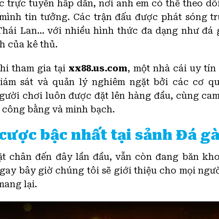
 trực tuyến hấp dẫn, nơi anh em có thể theo dõi
mình tin tưởng. Các trận đấu được phát sóng trự
 Thái Lan… với nhiều hình thức đa dạng như đá g
h của kê thủ.
hi tham gia tại
xx88.us.com
, một nhà cái uy tín
giám sát và quản lý nghiêm ngặt bởi các cơ q
người chơi luôn được đặt lên hàng đầu, cùng ca
 công bằng và minh bạch.
 cược bậc nhất tại sảnh Đá g
t chân đến đây lần đầu, vẫn còn đang băn kho
gay bây giờ chúng tôi sẽ giới thiệu cho mọi ngườ
ang lại.