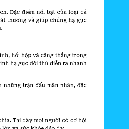
h. Đặc điểm nổi bật của loại cá
sát thương và giúp chúng hạ gục
.
ính, hồi hộp và căng thẳng trong
rình hạ gục đối thủ diễn ra nhanh
ến những trận đấu mãn nhãn, đặc
hia. Tại đây mọi người có cơ hội
 lớn và sức khỏe dẻo dai.