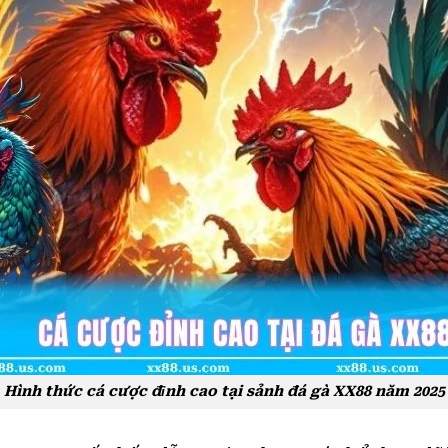
Hình thức cá cược đỉnh cao tại sảnh đá gà XX88 năm 2025