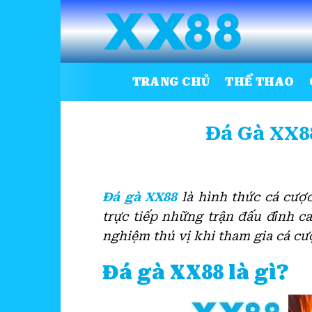
Skip
to
content
TRANG CHỦ
THỂ THAO
Đá Gà XX8
Đá gà XX88
là hình thức cá cược
trực tiếp những trận đấu đỉnh c
nghiệm thú vị khi tham gia cá cư
Đá gà XX88 là gì?