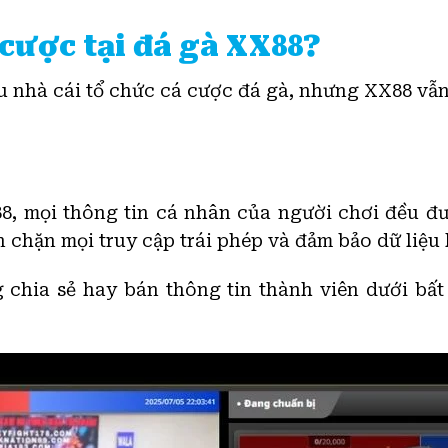
 cược tại đá gà XX88?
ều nhà cái tổ chức cá cược đá gà, nhưng XX88 vẫ
8, mọi thông tin cá nhân của người chơi đều 
n chặn mọi truy cập trái phép và đảm bảo dữ liệu
 chia sẻ hay bán thông tin thành viên dưới bất