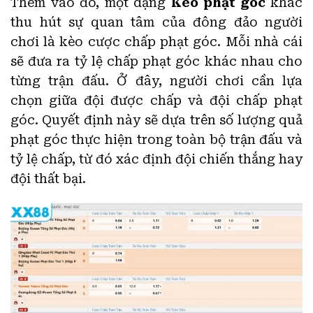
Thêm vào đó, một dạng
Kèo phạt góc
khác
thu hút sự quan tâm của đông đảo người
chơi là kèo cược chấp phạt góc. Mỗi nhà cái
sẽ đưa ra tỷ lệ chấp phạt góc khác nhau cho
từng trận đấu. Ở đây, người chơi cần lựa
chọn giữa đội được chấp và đội chấp phạt
góc. Quyết định này sẽ dựa trên số lượng quả
phạt góc thực hiện trong toàn bộ trận đấu và
tỷ lệ chấp, từ đó xác định đội chiến thắng hay
đội thất bại.