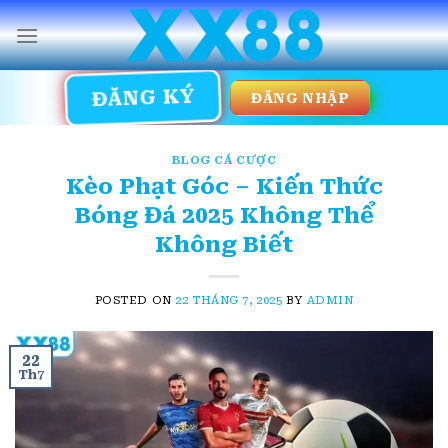
Skip
to
content
ĐĂNG KÝ
ĐĂNG NHẬP
BLOG CÁ CƯỢC
Kèo Phạt Góc – Kiến Thức
Bóng Đá 2025 Không Thể
Không Biết
POSTED ON
22 THÁNG 7, 2025
BY
ADMIN
22
Th7