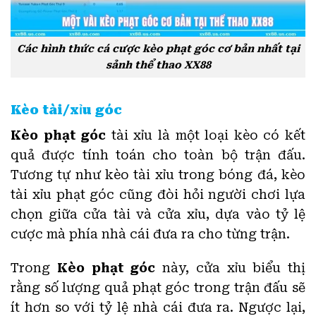
Các hình thức cá cược kèo phạt góc cơ bản nhất tại
sảnh thể thao XX88
Kèo tài/xỉu góc
Kèo phạt góc
tài xỉu là một loại kèo có kết
quả được tính toán cho toàn bộ trận đấu.
Tương tự như kèo tài xỉu trong bóng đá, kèo
tài xỉu phạt góc cũng đòi hỏi người chơi lựa
chọn giữa cửa tài và cửa xỉu, dựa vào tỷ lệ
cược mà phía nhà cái đưa ra cho từng trận.
Trong
Kèo phạt góc
này, cửa xỉu biểu thị
rằng số lượng quả phạt góc trong trận đấu sẽ
ít hơn so với tỷ lệ nhà cái đưa ra. Ngược lại,