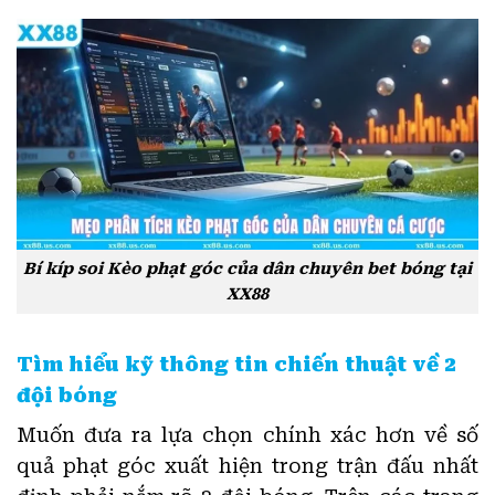
Bí kíp soi Kèo phạt góc của dân chuyên bet bóng tại
XX88
Tìm hiểu kỹ thông tin chiến thuật về 2
đội bóng
Muốn đưa ra lựa chọn chính xác hơn về số
quả phạt góc xuất hiện trong trận đấu nhất