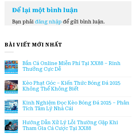
Để lại một bình luận
Bạn phải
đăng nhập
để gửi bình luận.
BÀI VIẾT MỚI NHẤT
Bắn Cá Online Miễn Phí Tại XX88 – Rinh
Thưởng Cực Dễ
Kèo Phạt Góc – Kiến Thức Bóng Đá 2025
Không Thể Không Biết
Kinh Nghiệm Đọc Kèo Bóng Đá 2025 – Phân
Tích Tâm Lý Nhà Cái
Hướng Dẫn Xử Lý Lỗi Thường Gặp Khi
Tham Gia Cá Cược Tại XX88