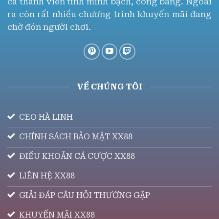
cả thành viên tính minh bạch, công bằng. Ngoài
ra còn rất nhiều chương trình khuyến mãi đang
chờ đón người chơi.
VỀ CHÚNG TÔI
CEO HÀ LINH
CHÍNH SÁCH BẢO MẬT XX88
ĐIỀU KHOẢN CÁ CƯỢC XX88
LIÊN HỆ XX88
GIẢI ĐÁP CÂU HỎI THƯỜNG GẶP
KHUYẾN MÃI XX88