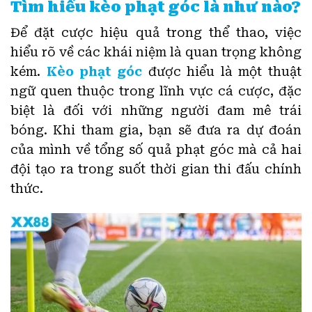
Tìm hiểu kèo phạt góc là như nào?
Để đặt cược hiệu quả trong thể thao, việc
hiểu rõ về các khái niệm là quan trọng không
kém.
Kèo phạt góc
được hiểu là
một thuật
ngữ quen thuộc trong lĩnh vực cá cược, đặc
biệt là đối với những người đam mê trái
bóng. Khi tham gia, bạn sẽ đưa ra dự đoán
của mình về tổng số quả phạt góc mà cả hai
đội tạo ra trong suốt thời gian thi đấu chính
thức.