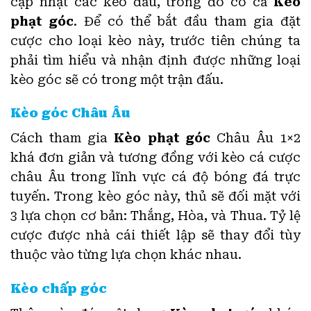
cập nhật các kèo đấu, trong đó có cả
Kèo
phạt góc
. Để có thể bắt đầu tham gia đặt
cược cho loại kèo này, trước tiên chúng ta
phải tìm hiểu và nhận định được những loại
kèo góc sẽ có trong một trận đấu.
Kèo góc Châu Âu
Cách tham gia
Kèo phạt góc
Châu Âu 1×2
khá đơn giản và tương đồng với kèo cá cược
châu Âu trong lĩnh vực cá độ bóng đá trực
tuyến. Trong kèo góc này, thủ sẽ đối mặt với
3 lựa chọn cơ bản: Thắng, Hòa, và Thua. Tỷ lệ
cược được nhà cái thiết lập sẽ thay đổi tùy
thuộc vào từng lựa chọn khác nhau.
Kèo chấp góc